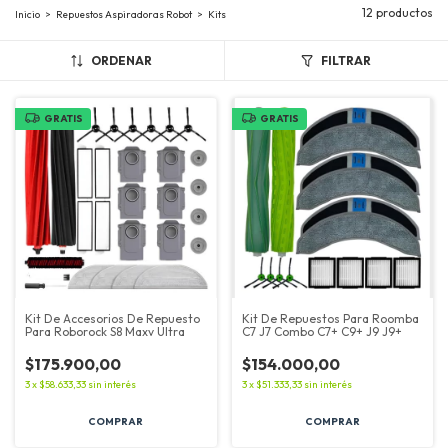
12 productos
Inicio
>
Repuestos Aspiradoras Robot
>
Kits
ORDENAR
FILTRAR
GRATIS
GRATIS
Kit De Accesorios De Repuesto
Kit De Repuestos Para Roomba
Para Roborock S8 Maxv Ultra
C7 J7 Combo C7+ C9+ J9 J9+
$175.900,00
$154.000,00
3
x
$58.633,33
sin interés
3
x
$51.333,33
sin interés