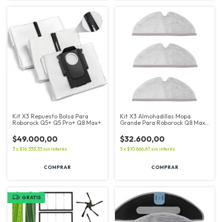
Kit X3 Repuesto Bolsa Para
Kit X3 Almohadillas Mopa
Roborock Q5+ Q5 Pro+ Q8 Max+
Grande Para Roborock Q8 Max
Q8 Max+
$49.000,00
$32.600,00
3
x
$16.333,33
sin interés
3
x
$10.866,67
sin interés
GRATIS