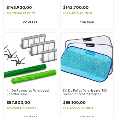
Max+
$148.900,00
$142.700,00
3
x
$49.633,33
sin interés
3
x
$47.566,67
sin interés
Kit De Repuestos Para Irobot
Kit De Paños Para Braava 380 -
Roomba Serie S
Vienen 2 Secos Y 1 Mojado
$87.800,00
$38.100,00
3
x
$29.266,67
sin interés
3
x
$12.700,00
sin interés