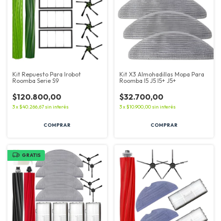
Kit Repuesto Para Irobot
Kit X3 Almohadillas Mopa Para
Roomba Serie S9
Roomba I5 J5 I5+ J5+
$120.800,00
$32.700,00
3
x
$40.266,67
sin interés
3
x
$10.900,00
sin interés
GRATIS