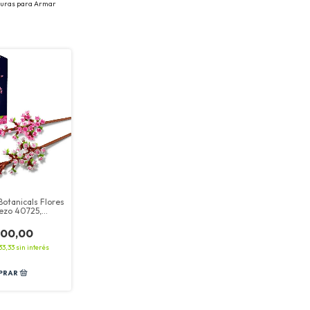
iguras para Armar
otanicals Flores
ezo 40725,
s.
500,00
33,33
sin interés