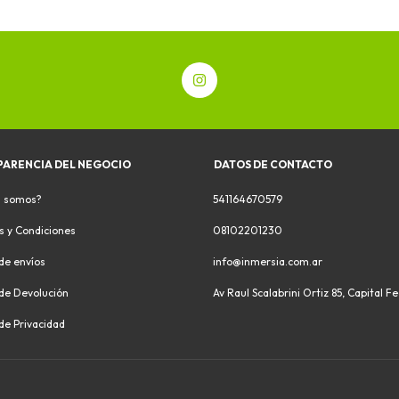
PARENCIA DEL NEGOCIO
DATOS DE CONTACTO
s somos?
541164670579
s y Condiciones
08102201230
 de envíos
info@inmersia.com.ar
 de Devolución
Av Raul Scalabrini Ortiz 85, Capital F
 de Privacidad