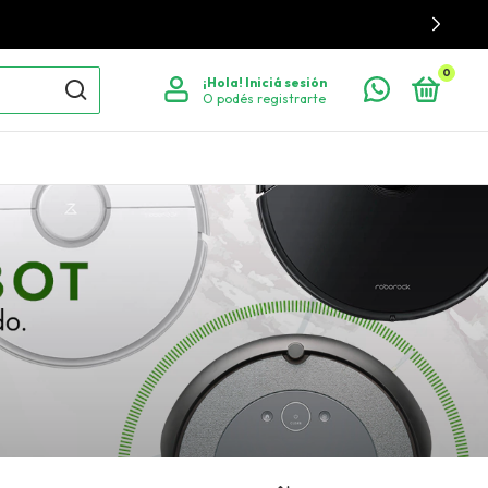
0
¡Hola!
Iniciá sesión
O podés registrarte