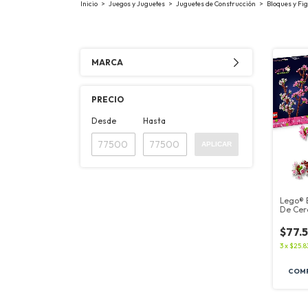
Inicio
>
Juegos y Juguetes
>
Juguetes de Construcción
>
Bloques y F
MARCA
PRECIO
Desde
Hasta
APLICAR
Lego® B
De Cer
430pza
$77.
3
x
$25.8