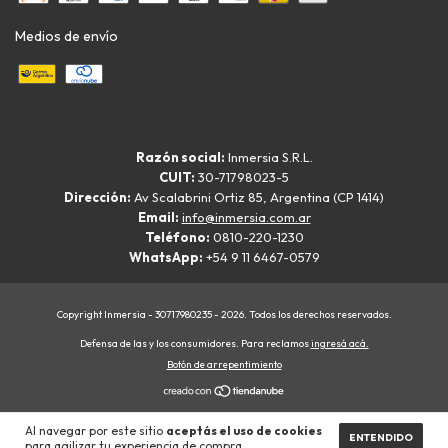
Medios de envío
Razón social:
Inmersia S.R.L.
CUIT:
30-71798023-5
Dirección:
Av Scalabrini Ortiz 85, Argentina (CP 1414)
Email:
info@inmersia.com.ar
Teléfono:
0810-220-1230
WhatsApp:
+54 9 11 6467-0579
Copyright Inmersia - 30717980235 - 2026. Todos los derechos reservados.
Defensa de las y los consumidores. Para reclamos
ingresá acá.
Botón de arrepentimiento
Al navegar por este sitio
aceptás el uso de cookies
ENTENDIDO
para agilizar tu experiencia de compra.