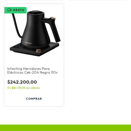
GRATIS
Intasting Hervidores Pava
Eléctricos Cek-204 Negro 110v
$242.200,00
3
x
$80.733,33
sin interés