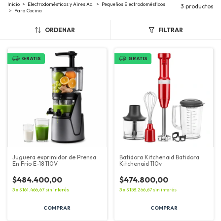
Inicio
>
Electrodomésticos y Aires Ac.
>
Pequeños Electrodomésticos
3 productos
>
Para Cocina
ORDENAR
FILTRAR
GRATIS
GRATIS
Juguera exprimidor de Prensa
Batidora Kitchenaid Batidora
En Frio E-18 110V
Kitchenaid 110v
$484.400,00
$474.800,00
3
x
$161.466,67
sin interés
3
x
$158.266,67
sin interés