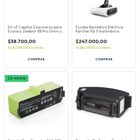
Kit x3 Cepillos Esquineros para
Escoba Barredora Eléctrica
Ecovacs Deebot X8 Pro Omni y
Kärcher Kb 5 Inalámbrica
T30S Repuestos
$38.700,00
$247.000,00
3
x
$12.900,00
sin interés
3
x
$82.333,33
sin interés
GRATIS