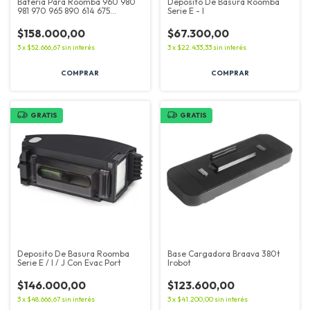
Batería Para Roomba 960 980
Deposito De Basura Roomba
981 970 965 890 614 675
Serie E - I
5200mah
$158.000,00
$67.300,00
3
x
$52.666,67
sin interés
3
x
$22.433,33
sin interés
GRATIS
GRATIS
Deposito De Basura Roomba
Base Cargadora Braava 380t
Serie E / I / J Con Evac Port
Irobot
$146.000,00
$123.600,00
3
x
$48.666,67
sin interés
3
x
$41.200,00
sin interés