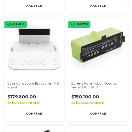
GRATIS
GRATIS
Base Cargadora Braava Jet M6
Bateria Para Irobot Roomba
Irobot
Serie 800 / 900
$179.800,00
$150.100,00
3
x
$59.933,33
sin interés
3
x
$50.033,33
sin interés