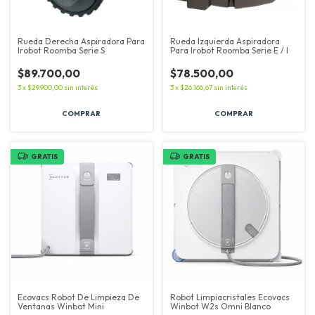
Rueda Derecha Aspiradora Para
Rueda Izquierda Aspiradora
Irobot Roomba Serie S
Para Irobot Roomba Serie E / I
$89.700,00
$78.500,00
3
x
$29.900,00
sin interés
3
x
$26.166,67
sin interés
GRATIS
GRATIS
Ecovacs Robot De Limpieza De
Robot Limpiacristales Ecovacs
Ventanas Winbot Mini
Winbot W2s Omni Blanco