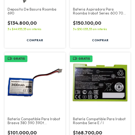
Deposito De Basura Roomba
Bateria Aspiradora Para
690
Roomba Irobot Series 600 700
800 900
$134.800,00
$150.100,00
3
x
$44.933,33
sin interés
3
x
$50.033,33
sin interés
GRATIS
GRATIS
Batería Compatible Para Irobot
Batería Compatible Para Irobot
Braava 380 390 390t
Roomba Serie E / I
3400mah
$101.000,00
$168.700,00