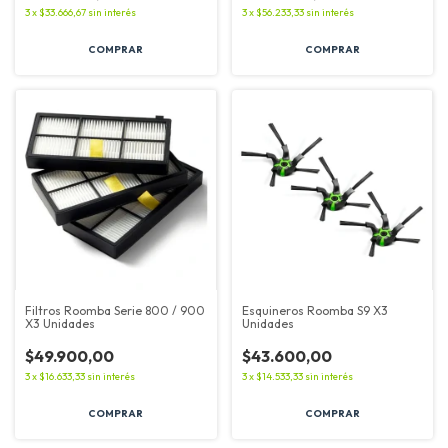
3
x
$33.666,67
sin interés
3
x
$56.233,33
sin interés
Filtros Roomba Serie 800 / 900
Esquineros Roomba S9 X3
X3 Unidades
Unidades
$49.900,00
$43.600,00
3
x
$16.633,33
sin interés
3
x
$14.533,33
sin interés
COMPRAR