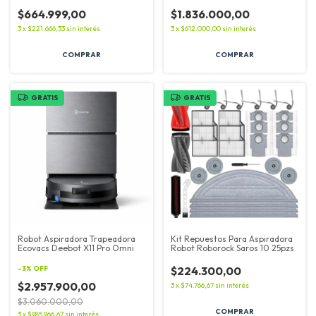
$664.999,00
$1.836.000,00
3
x
$221.666,33
sin interés
3
x
$612.000,00
sin interés
GRATIS
GRATIS
Robot Aspiradora Trapeadora
Kit Repuestos Para Aspiradora
Ecovacs Deebot X11 Pro Omni
Robot Roborock Saros 10 25pzs
-
3
%
OFF
$224.300,00
$2.957.900,00
3
x
$74.766,67
sin interés
$3.060.000,00
3
x
$985.966,67
sin interés