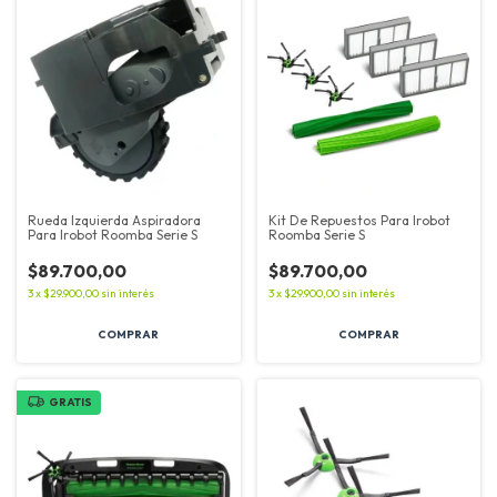
Rueda Izquierda Aspiradora
Kit De Repuestos Para Irobot
Para Irobot Roomba Serie S
Roomba Serie S
$89.700,00
$89.700,00
3
x
$29.900,00
sin interés
3
x
$29.900,00
sin interés
GRATIS