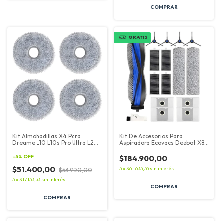
COMPRAR
GRATIS
Kit Almohadillas X4 Para
Kit De Accesorios Para
Dreame L10 L10s Pro Ultra L20
Aspiradora Ecovacs Deebot X8
Ultra
Omni Pro
-
5
%
OFF
$184.900,00
$51.400,00
3
x
$61.633,33
sin interés
$53.900,00
3
x
$17.133,33
sin interés