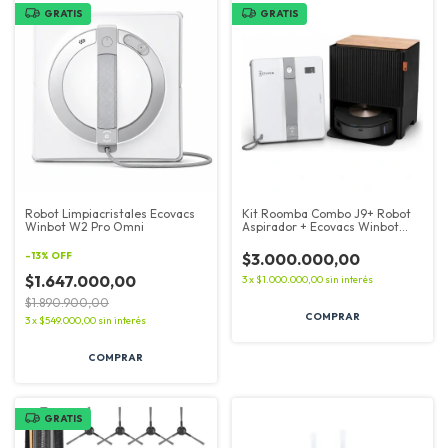
GRATIS
GRATIS
Robot Limpiacristales Ecovacs
Kit Roomba Combo J9+ Robot
Winbot W2 Pro Omni
Aspirador + Ecovacs Winbot
Mini
-
13
%
OFF
$3.000.000,00
$1.647.000,00
3
x
$1.000.000,00
sin interés
$1.890.900,00
3
x
$549.000,00
sin interés
GRATIS