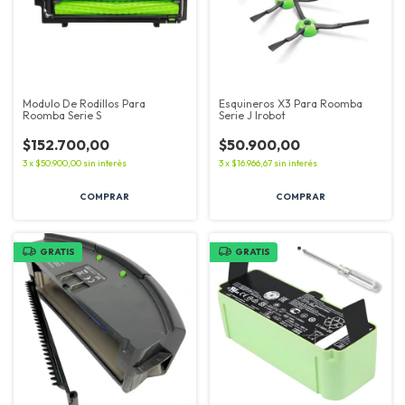
Modulo De Rodillos Para
Esquineros X3 Para Roomba
Roomba Serie S
Serie J Irobot
$152.700,00
$50.900,00
3
x
$50.900,00
sin interés
3
x
$16.966,67
sin interés
GRATIS
GRATIS