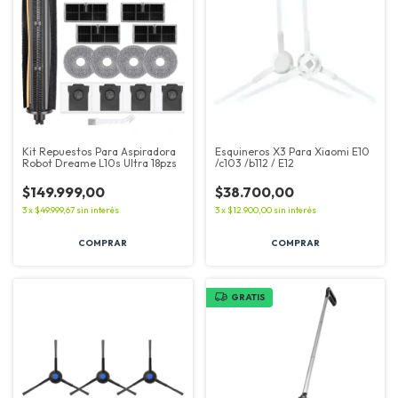
Kit Repuestos Para Aspiradora
Esquineros X3 Para Xiaomi E10
Robot Dreame L10s Ultra 18pzs
/c103 /b112 / E12
$149.999,00
$38.700,00
3
x
$49.999,67
sin interés
3
x
$12.900,00
sin interés
GRATIS