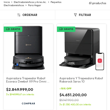
Inicio
>
Electrodomésticos y Aires Ac.
>
Pequeños
61 productos
Electrodomésticos
>
Para Hogar
ORDENAR
FILTRAR
GRATIS
GRATIS
Aspiradora Trapeador Robot
Aspiradora Y Trapeadora Robot
Ecovacs Deebot X9 Pro Omni -
Roborock Saros 10
220v
$2.849.999,00
-
10
%
OFF
$4.651.200,00
3
x
$949.999,67
sin interés
$5.147.900,00
3
x
$1.550.400,00
sin interés