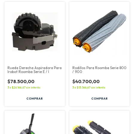
Rueda Derecha Aspiradora Para
Rodillos Para Roomba Serie 800
Irobot Roomba Serie E / I
/ 900
$78.500,00
$40.700,00
3
x
$26.166,67
sin interés
3
x
$13.566,67
sin interés
COMPRAR