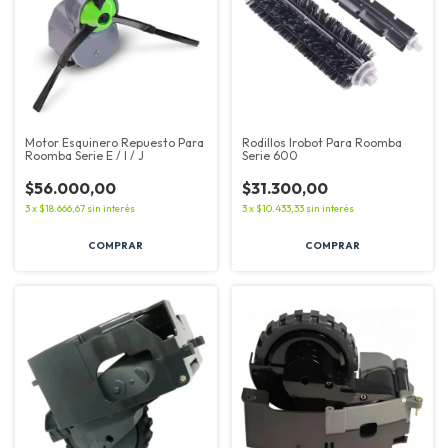
Motor Esquinero Repuesto Para
Rodillos Irobot Para Roomba
Roomba Serie E / I / J
Serie 600
$56.000,00
$31.300,00
3
x
$18.666,67
sin interés
3
x
$10.433,33
sin interés