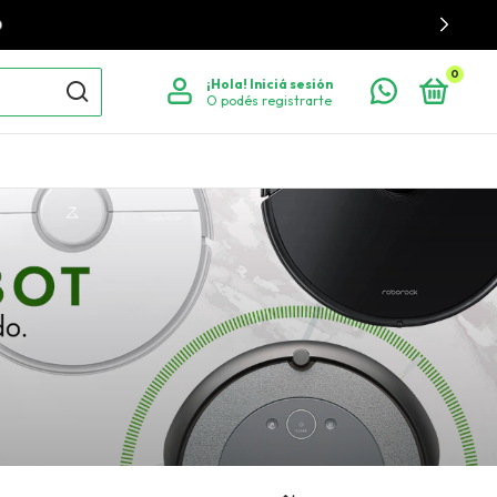
0
¡Hola!
Iniciá sesión
O podés registrarte