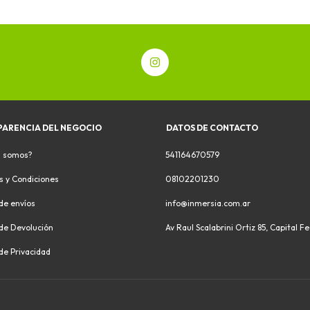
PARENCIA DEL NEGOCIO
DATOS DE CONTACTO
s somos?
541164670579
s y Condiciones
08102201230
 de envíos
info@inmersia.com.ar
 de Devolución
Av Raul Scalabrini Ortiz 85, Capital F
 de Privacidad