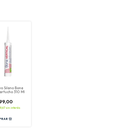
vo Silano Bona
artucho 310 Ml
999,00
9,67
sin interés