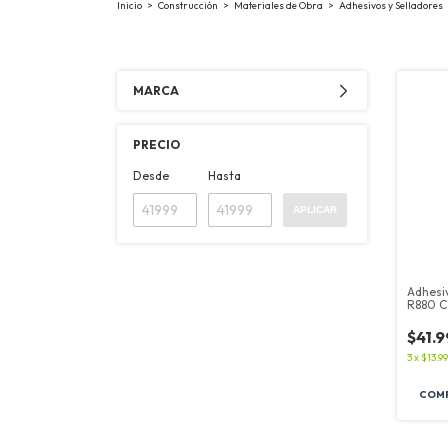
Inicio
>
Construcción
>
Materiales de Obra
>
Adhesivos y Selladores
MARCA
PRECIO
Desde
Hasta
APLICAR
Adhesi
R880 C
$41.
3
x
$13.99