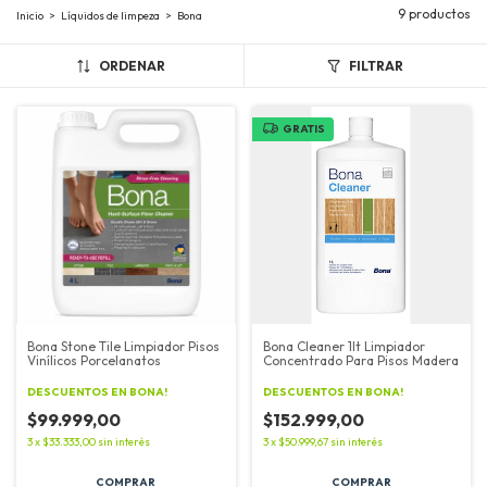
9 productos
Inicio
>
Líquidos de limpeza
>
Bona
ORDENAR
FILTRAR
GRATIS
Bona Stone Tile Limpiador Pisos
Bona Cleaner 1lt Limpiador
Vinílicos Porcelanatos
Concentrado Para Pisos Madera
DESCUENTOS EN BONA!
DESCUENTOS EN BONA!
$99.999,00
$152.999,00
3
x
$33.333,00
sin interés
3
x
$50.999,67
sin interés