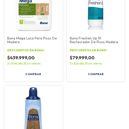
Bona Mega Laca Para Pisos De
Bona Freshen Up 1lt
Madera
Restaurador De Pisos Madera
DESCUENTOS EN BONA!
DESCUENTOS EN BONA!
$439.999,00
$79.999,00
3
x
$146.666,33
sin interés
3
x
$26.666,33
sin interés
COMPRAR