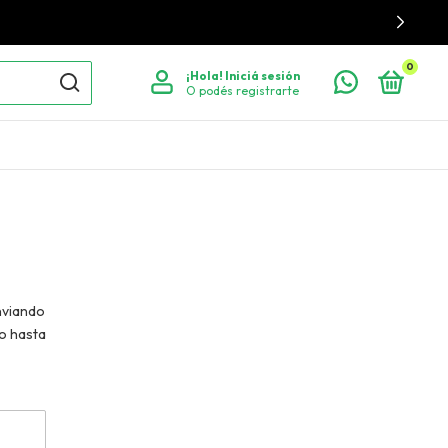
0
¡Hola!
Iniciá sesión
O podés registrarte
nviando
o hasta