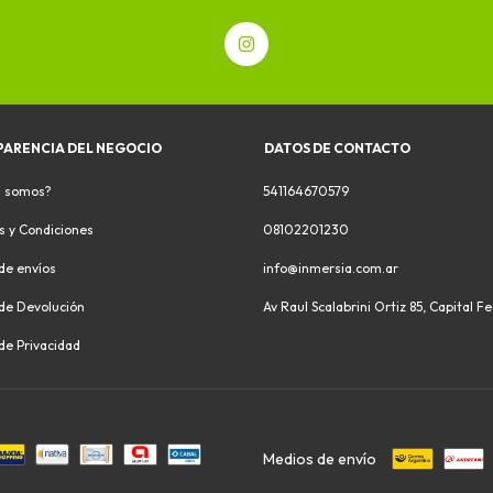
PARENCIA DEL NEGOCIO
DATOS DE CONTACTO
s somos?
541164670579
s y Condiciones
08102201230
 de envíos
info@inmersia.com.ar
 de Devolución
Av Raul Scalabrini Ortiz 85, Capital F
 de Privacidad
Medios de envío