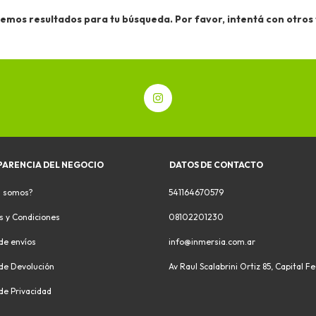
emos resultados para tu búsqueda. Por favor, intentá con otros f
PARENCIA DEL NEGOCIO
DATOS DE CONTACTO
s somos?
541164670579
s y Condiciones
08102201230
 de envíos
info@inmersia.com.ar
 de Devolución
Av Raul Scalabrini Ortiz 85, Capital F
 de Privacidad