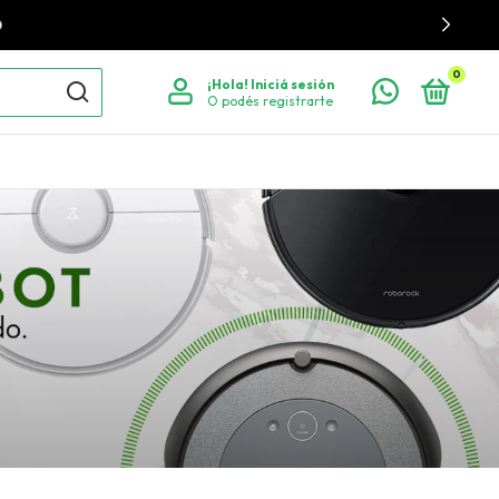
0
¡Hola!
Iniciá sesión
O podés registrarte