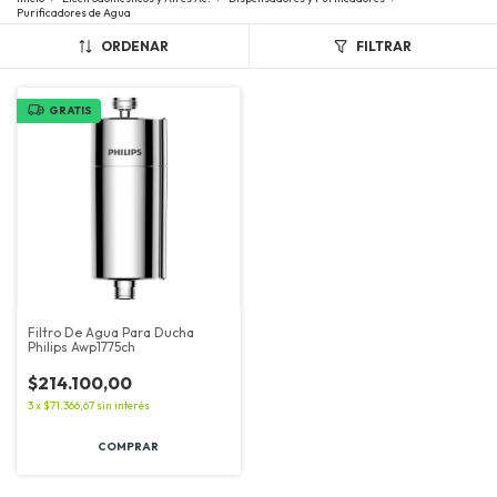
Purificadores de Agua
ORDENAR
FILTRAR
GRATIS
Filtro De Agua Para Ducha
Philips Awp1775ch
$214.100,00
3
x
$71.366,67
sin interés
COMPRAR