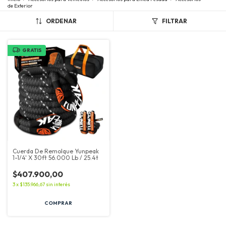
de Exterior
ORDENAR
FILTRAR
GRATIS
Cuerda De Remolque Yunpeak
1-1/4' X 30ft 56.000 Lb / 25.4t
$407.900,00
3
x
$135.966,67
sin interés
COMPRAR