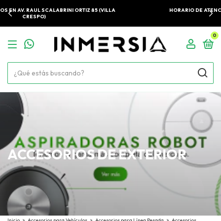
HORARIO DE ATENCIÓN: LU - VIE 10:00 A 18:00. SÁBADOS 10:00 A
14:00
0
ACCESORIOS DE EXTERIOR
Inicio
>
Accesorios para Vehículos
>
Accesorios para Línea Pesada
>
Accesorios