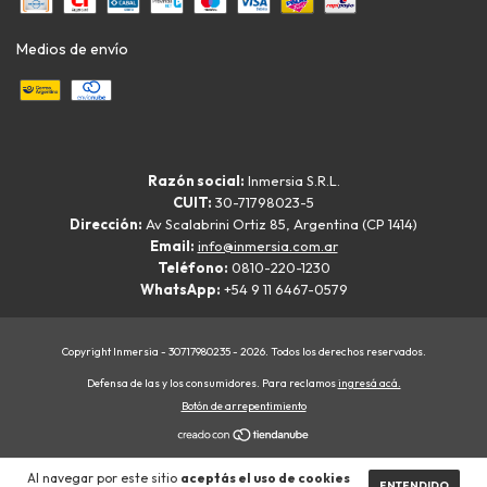
Medios de envío
Razón social:
Inmersia S.R.L.
CUIT:
30-71798023-5
Dirección:
Av Scalabrini Ortiz 85, Argentina (CP 1414)
Email:
info@inmersia.com.ar
Teléfono:
0810-220-1230
WhatsApp:
+54 9 11 6467-0579
Copyright Inmersia - 30717980235 - 2026. Todos los derechos reservados.
Defensa de las y los consumidores. Para reclamos
ingresá acá.
Botón de arrepentimiento
Al navegar por este sitio
aceptás el uso de cookies
ENTENDIDO