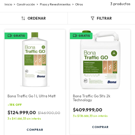
3 productos
Inicio
>
Construcción
>
Pisos y Revestimientos
>
Otros
ORDENAR
FILTRAR
GRATIS
GRATIS
Bona Traffic Go 1 L Ultra Matt
Bona Traffic Go 5lts 2k
Technology
-
15
%
OFF
$409.999,00
$124.999,00
$146.900,00
3
x
$136.666,33
sin interés
3
x
$41.666,33
sin interés
COMPRAR